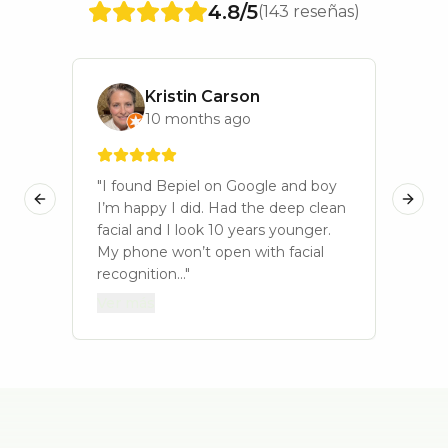
4.8
/5
(
143
reseñas)
Kristin Carson
10 months ago
"
I found Bepiel on Google and boy
"
I h
Previous slide
Next 
I’m happy I did. Had the deep clean
stud
facial and I look 10 years younger.
deep
My phone won’t open with facial
feel
recognition...
"
speci
Ver más
Ver